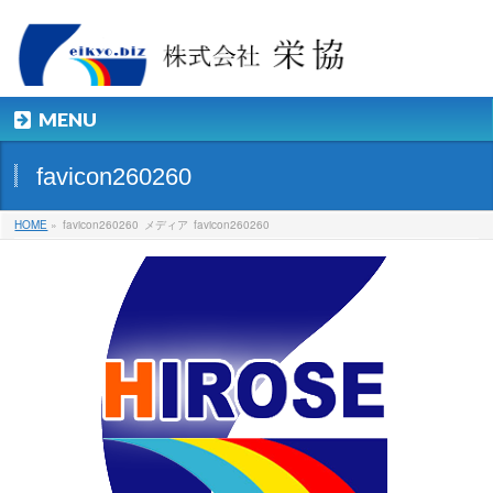
MENU
favicon260260
HOME
»
favicon260260
メディア
favicon260260