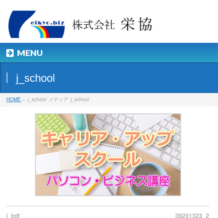
MENU
j_school
HOME
»
j_school
メディア
j_school
j_bdf
39201323_2